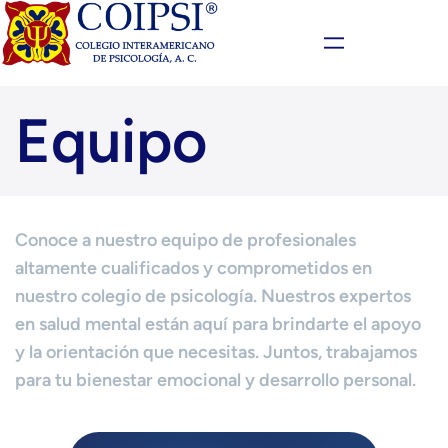
Equipo
Conoce a nuestro equipo de profesionales
altamente cualificados y comprometidos en
nuestro colegio de psicología. Nuestros expertos
en salud mental están aquí para brindarte el apoyo
y la orientación que necesitas. Juntos, trabajamos
para tu bienestar emocional y desarrollo personal.