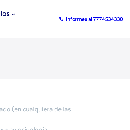
ios
Informes al 7774534330
lado (en cualquiera de las
ura en psicología.