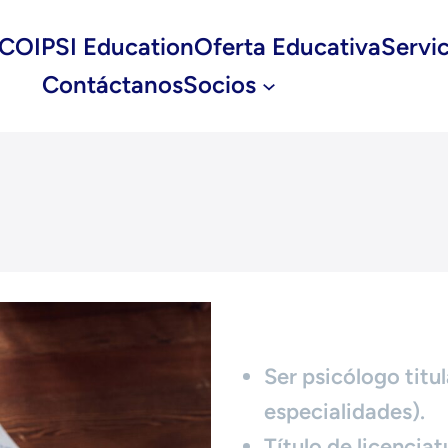
COIPSI Education
Oferta Educativa
Servic
Contáctanos
Socios
Ser psicólogo titu
especialidades).
Título de licenciat