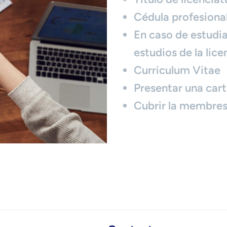
Cédula profesional
En caso de estudi
estudios de la lice
Curriculum Vitae
Presentar una cart
Cubrir la membres